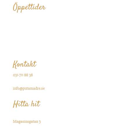
Öppettider
Lunch
Fre-lör — 12.00-16.00
Middag
Tis-tors — 17.00 - Sent
Fre-lör — 16.00 - 00.00
Kontakt
031-711 88 38
Bokning / avbokning:
info@putamadre.se
Hitta hit
Puta Madre
Magasinsgatan 3
411 18 Göteborg