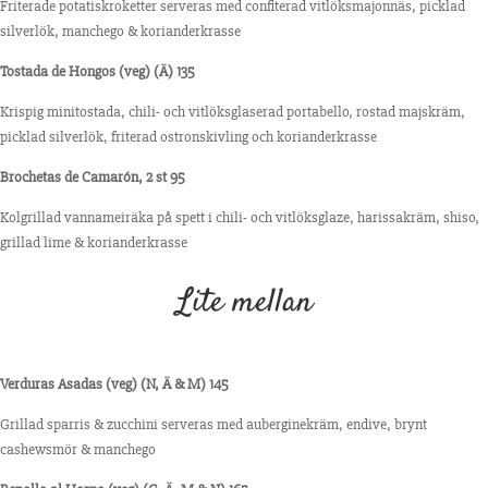
Friterade potatiskroketter serveras med confiterad vitlöksmajonnäs, picklad
silverlök, manchego & korianderkrasse
Tostada de Hongos (veg) (Ä) 135
Krispig minitostada, chili- och vitlöksglaserad portabello, rostad majskräm,
picklad silverlök, friterad ostronskivling och korianderkrasse
Brochetas de Camarón, 2 st 95
Kolgrillad vannameiräka på spett i chili- och vitlöksglaze, harissakräm, shiso,
grillad lime & korianderkrasse
Lite mellan
Verduras Asadas (veg) (N, Ä & M) 145
Grillad sparris & zucchini serveras med auberginekräm, endive, brynt
cashewsmör & manchego