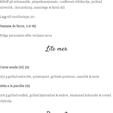
Råbiff på nötinnanlår, jalapeñomajonnäs, confiterad
vitlöksolja, picklad
silverlök,
chorizokrisp, manchego &
färsk dill
Lägg till tortillachips 20:-
Semana de Tacos, 2 st 185
Fråga personalen efter veckans tacos
Lite mer
Carne asada (M) 319
250 g grillad entrecôte, potatispuré, grillade primörer, ramslök & mole
Atún a la parrilla 279
200 g grillad tonfisk, grillad hjärtsallad & endive, skummad kokossås & rostad
chiliolja