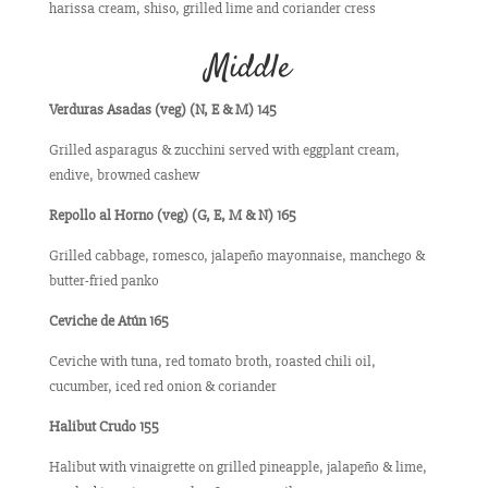
harissa cream, shiso, grilled lime and coriander cress
Middle
Verduras Asadas (veg) (N, E & M) 145
Grilled asparagus & zucchini served with eggplant cream,
endive, browned cashew
Repollo al Horno (veg) (G, E, M & N) 165
Grilled cabbage, romesco, jalapeño mayonnaise, manchego &
butter-fried panko
Ceviche de Atún 165
Ceviche with tuna, red tomato broth, roasted chili oil,
cucumber, iced red onion & coriander
Halibut Crudo 155
Halibut with vinaigrette on grilled pineapple, jalapeño & lime,