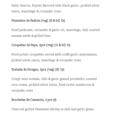
Salty churros, frijoles flavored with black garlic, pickled silver
onion, manchego & coriander cress
Pimientos de Padrón (veg) (E & M) 125
Fried padronés, coriander & garlic oil, manchego, chili roasted
sesame seeds & grilled lime
Croquetas de Papa, 2pcs (veg) (G & M) 115
Fried potato croquettes served with confit garlic mayonnaise,
pickled silver onion, manchego & coriander cress
Tostada de Hongos, 2pcs (veg) (E) 135
Crispy mini tostada, chili & garlic glazed portabello, roasted
corn cream, pickled silver onion, fried oyster mushroom &
coriander cress
Brochetas de Camarón, 2 pcs 95
Charcoal grilled Vannamei shrimp in chili and garlic glaze,