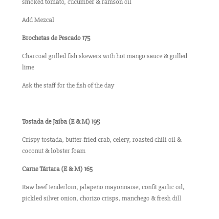
smoked tomato, cucumber & ramson oil
Add Mezcal
Brochetas de Pescado 175
Charcoal grilled fish skewers with hot mango sauce & grilled
lime
Ask the staff for the fish of the day
Tostada de Jaiba (E & M) 195
Crispy tostada, butter-fried crab, celery, roasted chili oil &
coconut & lobster foam
Carne Tártara (E & M) 165
Raw beef tenderloin, jalapeño mayonnaise, confit garlic oil,
pickled silver onion, chorizo crisps, manchego & fresh dill