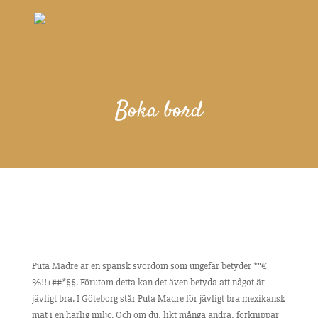
Boka bord
Puta Madre är en spansk svordom som ungefär betyder *”€
%!!+##*§§. Förutom detta kan det även betyda att något är
jävligt bra. I Göteborg står Puta Madre för jävligt bra mexikansk
mat i en härlig miljö. Och om du, likt många andra, förknippar