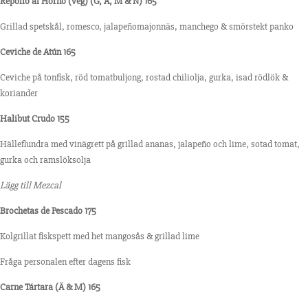
Repollo al Horno (veg) (G, Ä, M & N) 165
Grillad spetskål, romesco, jalapeñomajonnäs, manchego & smörstekt panko
Ceviche de Atún 165
Ceviche på tonfisk, röd tomatbuljong, rostad chiliolja,
gurka, isad rödlök &
koriander
Halibut Crudo 155
Hälleflundra med vinägrett på grillad ananas, jalapeño
och lime, sotad tomat,
gurka och ramslöksolja
Lägg till Mezcal
Brochetas de Pescado 175
Kolgrillat fiskspett med het mangosås & grillad lime
Fråga personalen efter dagens fisk
Carne Tártara (Ä & M) 165